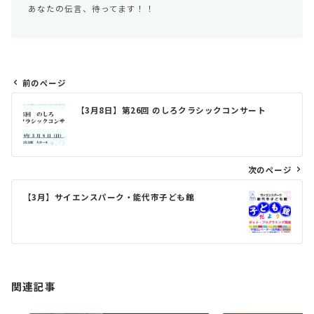
あなたの伝言、待ってます！！
前のページ
投
【3月8日】第26回 のしろクラシックコンサート
稿
ナ
ビ
次のページ
ゲ
【3月】サイエンスパーク・能代市子ども館
ー
シ
ョ
ン
関連記事