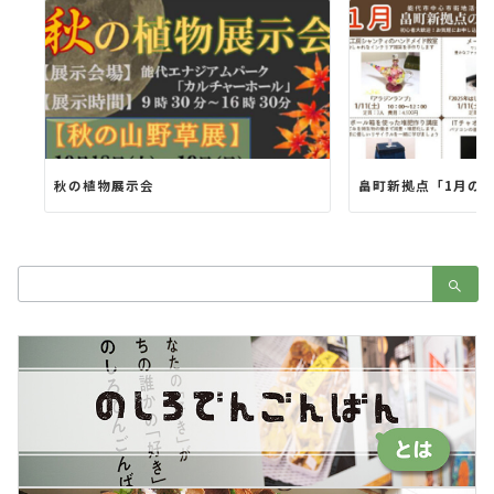
秋の植物展示会
畠町新拠点「1月の
検
索：