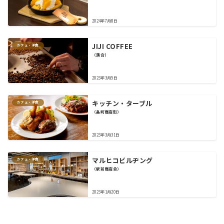
2024年7月8日
JIJI COFFEE
カフェ・洋食
（落合）
2023年3月5日
キッチン・ターブル
カフェ・洋食
（畠町商店街）
2023年3月31日
マルヒコビルヂング
カフェ・洋食
（駅前商店会）
2023年1月20日