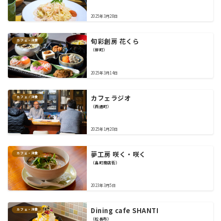
2025年3月28日
旬彩創房 花くら
カフェ・洋食
（柳町）
2025年3月14日
カフェラジオ
カフェ・洋食
（西通町）
2025年1月20日
夢工房 咲く・咲く
カフェ・洋食
（畠町商店街）
2023年3月5日
Dining cafe SHANTI
カフェ・洋食
（松長布）