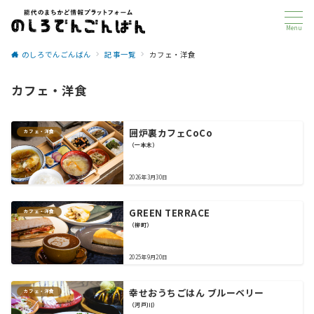
Menu
のしろでんごんばん
記事一覧
カフェ・洋食
カフェ・洋食
囲炉裏カフェCoCo
カフェ・洋食
（一本木）
2026年3月30日
GREEN TERRACE
カフェ・洋食
（柳町）
2025年9月20日
幸せおうちごはん ブルーベリー
カフェ・洋食
（河戸川）