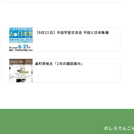
【6月21日】手話学習交流会 手話と日本舞踊
畠町新拠点「1月の講座案内」
のしろでんご