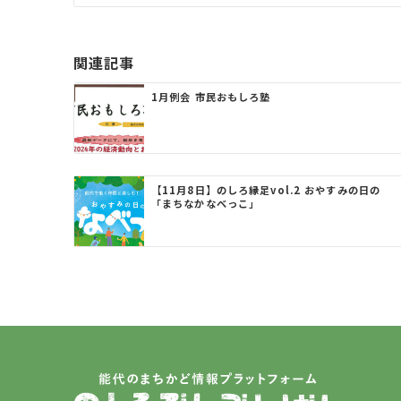
ビ
ゲ
関連記事
ー
1月例会 市民おもしろ塾
シ
ョ
ン
【11月8日】のしろ縁足vol.2 おやすみの日の
「まちなかなべっこ」