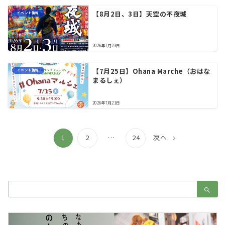
【8月2日、3日】天空の不夜城
イベント情報
2026年7月23日
【7月25日】Ohana Marche（おはな
イベント情報
まるしぇ）
2026年7月21日
投
1
2
…
24
次へ
稿
の
ペ
検
ー
索：
ジ