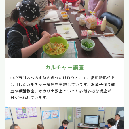
カルチャー講座
中心市街地への来訪のきっかけ作りとして、畠町新拠点を
活用したカルチャー講座を実施しています。
お菓子作り教
室
や
手話教室
、
オカリナ教室
といった多種多様な講座が
日々行われています。