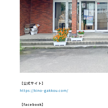
【公式サイト】
https://kino-gakkou.com/
【facebook】