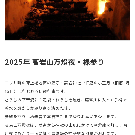
2025年 高岩山万燈夜・裸参り
二ツ井町の荷上場地区の鎮守・高岩神社で旧暦の小正月（旧暦1月
15日）に行われる伝統行事です。
さらしの下帯姿に白足袋・わらじを履き、藤琴川に入って手桶で
冷水を頭からかぶり身を清めた後、
賽銭を握りしめ無言で高岩神社まで登りお祓いを受けます。
高岩山万燈夜は、参道から神社の山肌にかけて雪燈籠を灯し、雪
月夜にあたり一面に輝く雪燈籠の神秘的な風景が現れます。