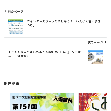
前のページ
投
ウインタースポーツを楽しもう！「わんぱく雪っ子ま
稿
つり」
ナ
ビ
次のページ
ゲ
子どもも大人も楽しめる！2月の「SORA-Q（ソラキ
ー
ュー）体験会」
シ
ョ
ン
関連記事