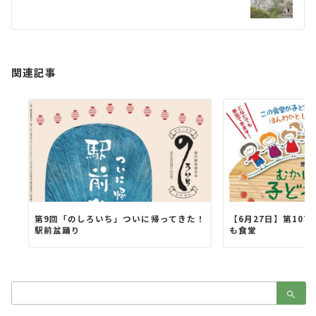
シ
ョ
ン
関連記事
第9回「のしろいち」ついに帰ってきた！
【6月27日】第107
駅前盆踊り
も食堂
検
索：