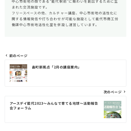
中心市街地の顔である“能代駅前”に賑わいを創出するために生
まれた交流施設です。
フリースペースの他、カルチャー講座、中心市街地の活性化に
関する情報発信や打ち合わせが可能な施設として能代市商工労
働課中心市街地活性化室を併設し運営しています。
前のページ
投
畠町新拠点「2月の講座案内」
稿
ナ
ビ
次のページ
ゲ
アースデイ能代2023～みんなで育てる地球～活動報告
ー
会フォーラム
シ
ョ