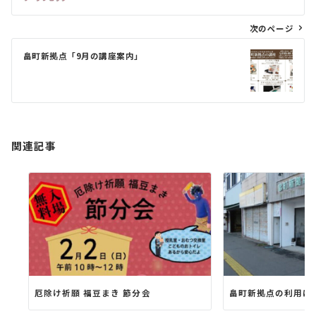
ナ
ビ
次のページ
ゲ
畠町新拠点「9月の講座案内」
ー
シ
ョ
ン
関連記事
厄除け祈願 福豆まき 節分会
畠町新拠点の利用に