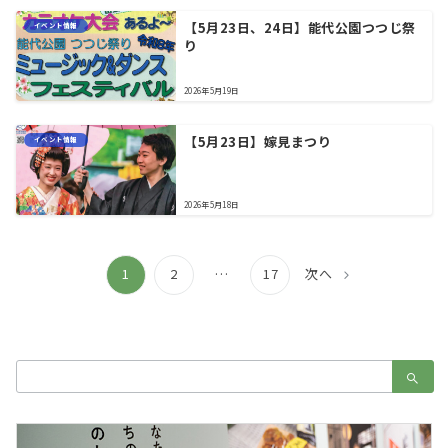
【5月23日、24日】能代公園つつじ祭
イベント情報
り
2026年5月19日
【5月23日】嫁見まつり
イベント情報
2026年5月18日
投
1
2
…
17
次へ
稿
の
ペ
検
ー
索：
ジ