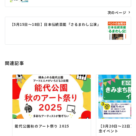
ナ
ビ
次のページ
ゲ
【5月15日〜18日】日本伝統芸能「さるまわし公演」
ー
シ
ョ
ン
関連記事
能代公園秋のアート祭り 2025
【3月20日〜22日
念イベント