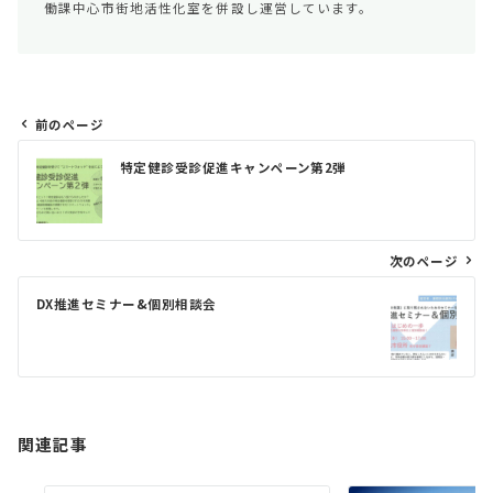
働課中心市街地活性化室を併設し運営しています。
前のページ
投
特定健診受診促進キャンペーン第2弾
稿
ナ
ビ
次のページ
ゲ
DX推進セミナー&個別相談会
ー
シ
ョ
ン
関連記事