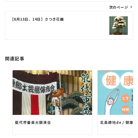
ビ
次のページ
ゲ
【6月13日、14日】さつき花展
ー
シ
ョ
ン
関連記事
能代市番楽大競演会
北高跡地de♪健康教