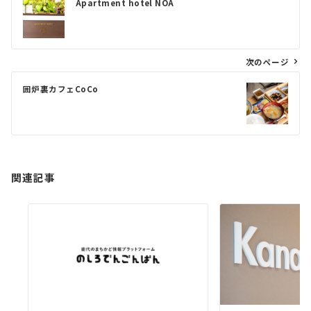
Apartment hotel NOA
稿
ナ
ビ
次のページ
ゲ
囲炉裏カフェCoCo
ー
シ
ョ
ン
関連記事