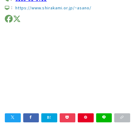
：
https://www.shirakami.or.jp/~asano/