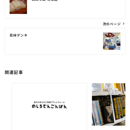
稿
ナ
ビ
次のページ
ゲ
若林デンキ
ー
シ
ョ
ン
関連記事