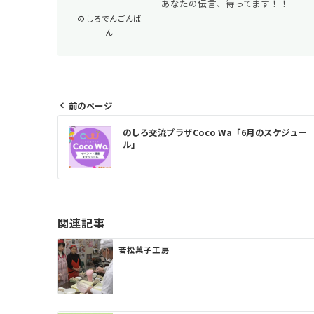
あなたの伝言、待ってます！！
のしろでんごんば
ん
前のページ
投
のしろ交流プラザCoco Wa「6月のスケジュー
ル」
稿
ナ
ビ
ゲ
関連記事
ー
若松菓子工房
シ
ョ
ン