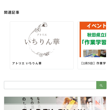
ョ
ン
関連記事
アトリエ いちりん華
【2月5日】作業学
検
索：