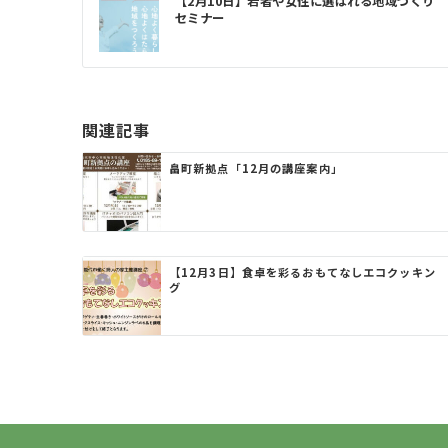
【2月10日】若者や女性に選ばれる地域づくり
セミナー
稿
ナ
ビ
ゲ
関連記事
ー
畠町新拠点「12月の講座案内」
シ
ョ
ン
【12月3日】食卓を彩るおもてなしエコクッキン
グ