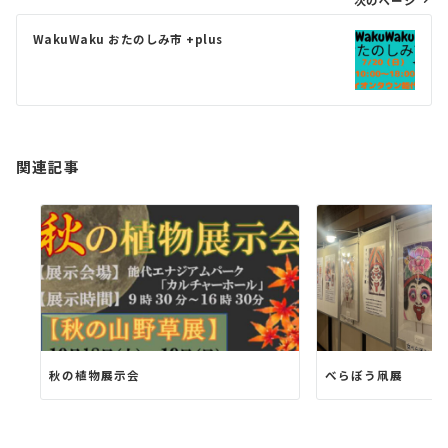
次のページ
ゲ
WakuWaku おたのしみ市 +plus
ー
シ
ョ
ン
関連記事
秋の植物展示会
べらぼう凧展