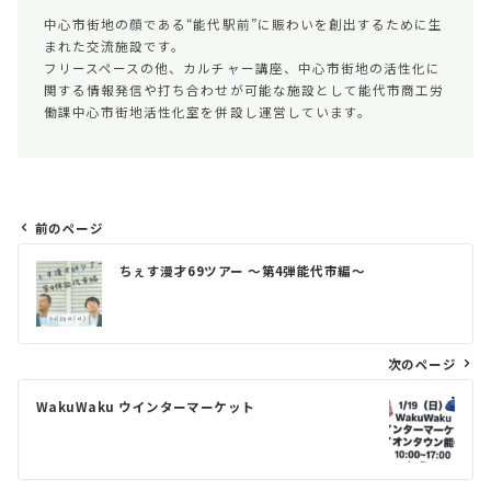
中心市街地の顔である“能代駅前”に賑わいを創出するために生
まれた交流施設です。
フリースペースの他、カルチャー講座、中心市街地の活性化に
関する情報発信や打ち合わせが可能な施設として能代市商工労
働課中心市街地活性化室を併設し運営しています。
前のページ
投
ちぇす漫才69ツアー 〜第4弾能代市編〜
稿
ナ
ビ
次のページ
ゲ
WakuWaku ウインターマーケット
ー
シ