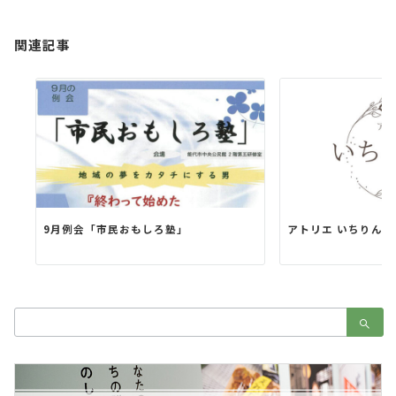
ョ
ン
関連記事
9月例会「市民おもしろ塾」
アトリエ いちりん華
検
索：