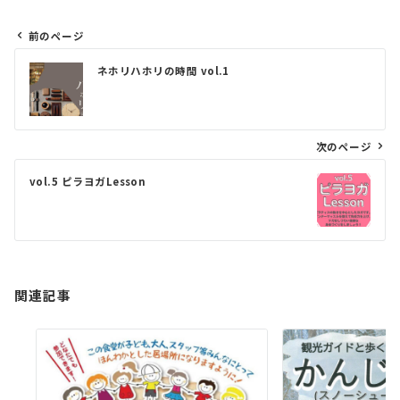
前のページ
投
ネホリハホリの時間 vol.1
稿
ナ
ビ
次のページ
ゲ
vol.5 ピラヨガLesson
ー
シ
ョ
ン
関連記事