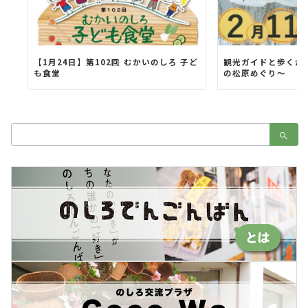
【1月24日】第102回 むかいのしろ 子ど
観光ガイドと歩くか
も食堂
の松原めぐり～
検
索：