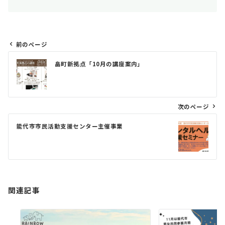
前のページ
投
畠町新拠点「10月の講座案内」
稿
ナ
ビ
次のページ
ゲ
能代市市民活動支援センター主催事業
ー
シ
ョ
ン
関連記事