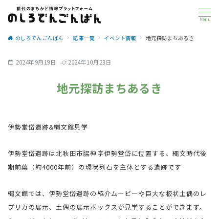
Menu
のしろでんごんばん
記事一覧
イベント情報
地元探訪まちあるき
2024年9月19日
2024年10月23日
地元探訪まちあるき
伊勢堂岱遺跡&縄文館見学
伊勢堂岱遺跡は北秋田市脇神字伊勢堂岱に位置する、縄文時代後
期前葉（約4000年前）の環状列石を主体とする遺跡です
縄文館では、伊勢堂岱遺跡の紹介ムービーや巨大な板状土偶のレ
プリカの展示、土偶の展示ボックスが見学することができます。