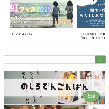
虹フェス2025
【11月28日】手軽
「観て・作って・語ろ
検
索：