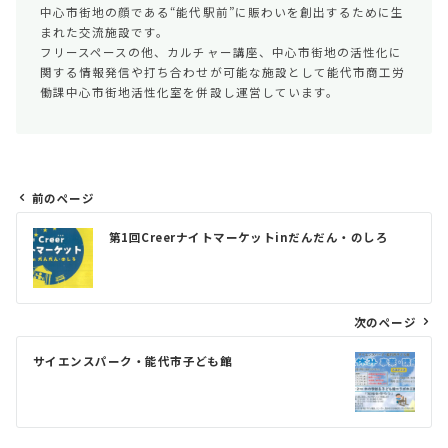
中心市街地の顔である“能代駅前”に賑わいを創出するために生
まれた交流施設です。
フリースペースの他、カルチャー講座、中心市街地の活性化に
関する情報発信や打ち合わせが可能な施設として能代市商工労
働課中心市街地活性化室を併設し運営しています。
前のページ
投
第1回Creerナイトマーケットinだんだん・のしろ
稿
ナ
ビ
次のページ
ゲ
サイエンスパーク・能代市子ども館
ー
シ
ョ