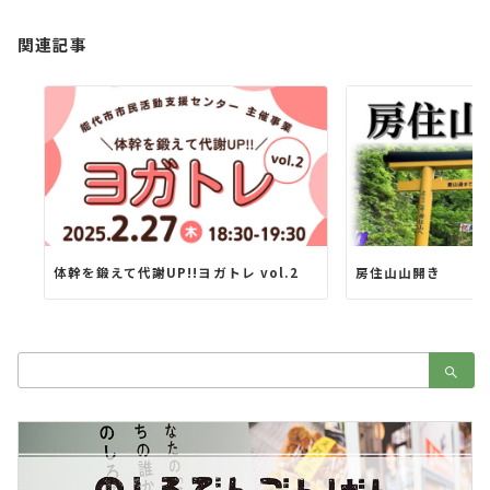
ン
関連記事
体幹を鍛えて代謝UP!!ヨガトレ vol.2
房住山山開き
検
索：