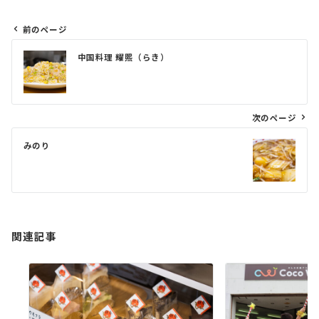
前のページ
投
中国料理 耀熙（らき）
稿
ナ
ビ
次のページ
ゲ
みのり
ー
シ
ョ
ン
関連記事