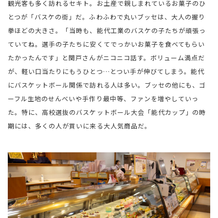
観光客も多く訪れるセキト。お土産で親しまれているお菓子のひ
とつが「バスケの街」だ。ふわふわで丸いブッセは、大人の握り
拳ほどの大きさ。「当時も、能代工業のバスケの子たちが頑張っ
ていてね。選手の子たちに安くてでっかいお菓子を食べてもらい
たかったんです」と関戸さんがニコニコ話す。ボリューム満点だ
が、軽い口当たりにもうひとつ…とつい手が伸びてしまう。能代
にバスケットボール関係で訪れる人は多い。ブッセの他にも、ゴ
ーフル生地のせんべいや手作り最中等、ファンを増やしていっ
た。特に、高校選抜のバスケットボール大会「能代カップ」の時
期には、多くの人が買いに来る大人気商品だ。