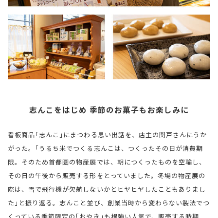
志んこをはじめ 季節のお菓子もお楽しみに
看板商品｢志んこ｣にまつわる思い出話を、店主の関戸さんにうか
がった。｢うるち米でつくる志んこは、つくったその日が消費期
限。そのため首都圏の物産展では、朝につくったものを空輸し、
その日の午後から販売する形をとっていました。冬場の物産展の
際は、雪で飛行機が欠航しないかとヒヤヒヤしたこともありまし
た｣と振り返る。志んこと並び、創業当時から変わらない製法でつ
くっている季節限定の｢おやき｣も根強い人気で、販売する時期