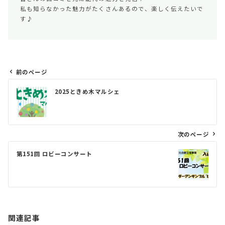
私も知らなかった魅力がたくさんあるので、楽しく伝えたいで
す♪
前のページ
投
2025ときめ木マルシェ
稿
ナ
ビ
次のページ
ゲ
第151回 ロビーコンサート
ー
シ
ョ
ン
関連記事