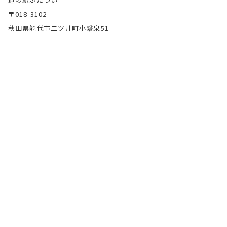
〒018-3102
秋田県能代市二ツ井町小繋泉51