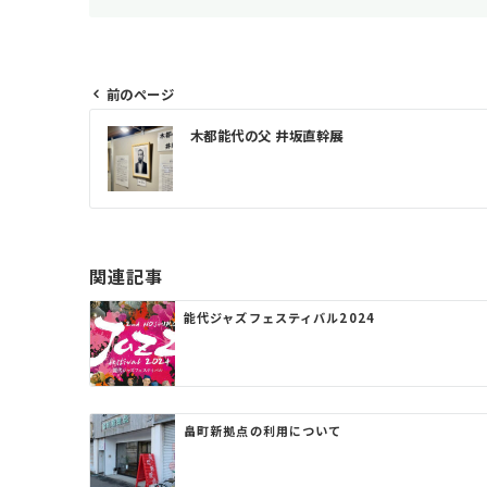
前のページ
投
木都能代の父 井坂直幹展
稿
ナ
ビ
ゲ
関連記事
ー
能代ジャズフェスティバル2024
シ
ョ
ン
畠町新拠点の利用について