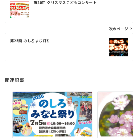
第20回 クリスマスこどもコンサート
稿
ナ
ビ
次のページ
ゲ
第25回 のしろまち灯り
ー
シ
ョ
ン
関連記事