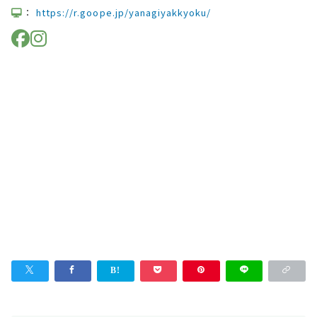
：
https://r.goope.jp/yanagiyakkyoku/